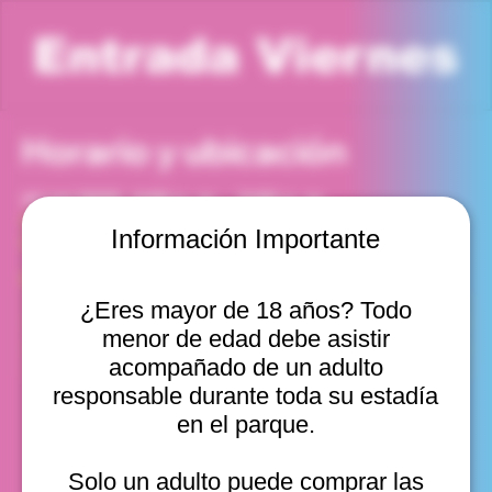
Entrada Viernes
Horario y ubicación
11 jul 2025, 4:00 p. m. – 5:00 p. m.
Viña del Mar, Cam. Internacional 2440, Viña del Mar,
Información Importante
Valparaíso, Chile
Otras fechas
¿Eres mayor de 18 años? Todo
vie, 14 ago, 10:00 a. m.
menor de edad debe asistir
vie, 14 ago, 11:00 a. m.
vie, 14 ago, 12:00 p. m.
acompañado de un adulto
Ver 11
responsable durante toda su estadía
en el parque.
Solo un adulto puede comprar las