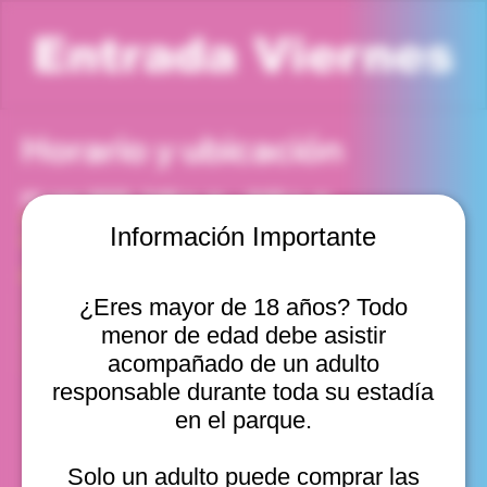
Entrada Viernes
Horario y ubicación
01 ago 2025, 7:00 p. m. – 8:00 p. m.
Viña del Mar, Cam. Internacional 2440, Viña del Mar,
Información Importante
Valparaíso, Chile
Otras fechas
¿Eres mayor de 18 años? Todo
vie, 07 ago, 12:00 p. m.
menor de edad debe asistir
vie, 07 ago, 1:00 p. m.
vie, 07 ago, 2:00 p. m.
acompañado de un adulto
Ver 20
responsable durante toda su estadía
en el parque.
Solo un adulto puede comprar las