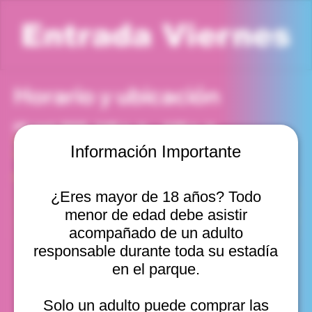
Entrada Viernes
Horario y ubicación
05 sept 2025, 3:00 p. m. – 4:00 p. m.
Viña del Mar, Cam. Internacional 2440, Viña del Mar,
Información Importante
Valparaíso, Chile
Otras fechas
¿Eres mayor de 18 años? Todo
vie, 14 ago, 10:00 a. m.
menor de edad debe asistir
vie, 14 ago, 11:00 a. m.
vie, 14 ago, 12:00 p. m.
acompañado de un adulto
Ver 11
responsable durante toda su estadía
en el parque.
Solo un adulto puede comprar las