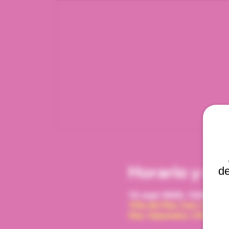
Horario y ub
de
12 sept 2025, 12:00 p. m
Viña del Mar, Cam. Interna
Mar, Valparaíso, Chile