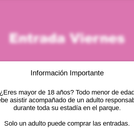
Entrada Viernes
Información Importante
¿Eres mayor de 18 años? Todo menor de eda
icación
be asistir acompañado de un adulto responsa
durante toda su estadía en el parque.
. – 1:00 p. m.
Otras fechas
cional 2440, Viña del
Solo un adulto puede comprar las entradas.
vie, 07 ago, 5:00 p. m.
vie, 07 ago, 6:00 p. m.