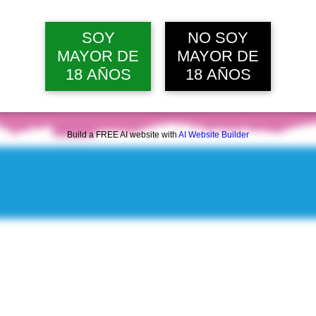
vie, 07 ago, 7:00 p. m.
Ver 15 
SOY
NO SOY
MAYOR DE
MAYOR DE
18 AÑOS
18 AÑOS
Build a FREE AI website with
AI Website Builder