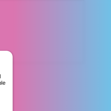
d
ble