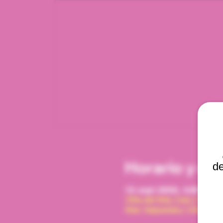
Horario y ub
de
12 sept 2025, 3:00 p. m.
Viña del Mar, Cam. Interna
Mar, Valparaíso, Chile