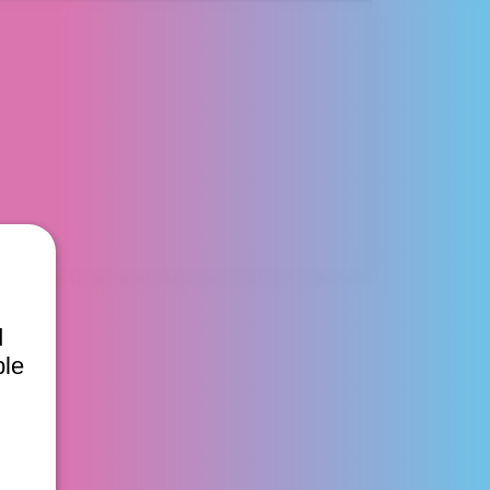
d
ble