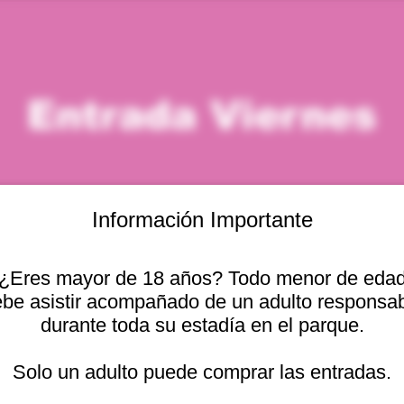
Entrada Viernes
Información Importante
¿Eres mayor de 18 años? Todo menor de eda
icación
be asistir acompañado de un adulto responsa
durante toda su estadía en el parque.
 – 4:00 p. m.
Otras fechas
cional 2440, Viña del
Solo un adulto puede comprar las entradas.
vie, 07 ago, 10:00 a. m.
vie, 07 ago, 11:00 a. m.