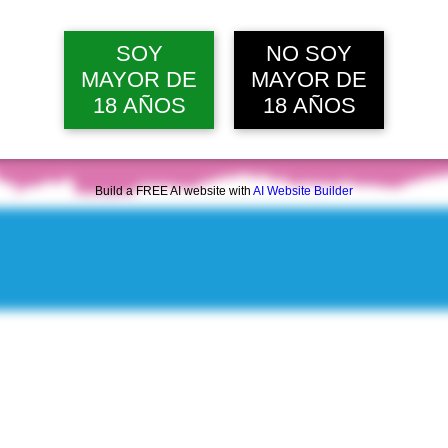
vie, 07 ago, 12:00 p. m.
Ver 22 
SOY
NO SOY
MAYOR DE
MAYOR DE
18 AÑOS
18 AÑOS
Build a FREE AI website with
AI Website Builder