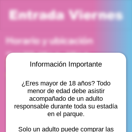
Entrada Viernes
Horario y ubicación
10 oct 2025, 4:00 p. m. – 5:00 p. m.
Viña del Mar, Cam. Internacional 2440, Viña del Mar,
Información Importante
Valparaíso, Chile
Otras fechas
¿Eres mayor de 18 años? Todo
vie, 14 ago, 10:00 a. m.
menor de edad debe asistir
vie, 14 ago, 11:00 a. m.
vie, 14 ago, 12:00 p. m.
acompañado de un adulto
Ver 11
responsable durante toda su estadía
en el parque.
Solo un adulto puede comprar las