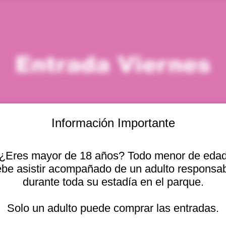
Entrada Viernes
Información Importante
¿Eres mayor de 18 años? Todo menor de eda
icación
be asistir acompañado de un adulto responsa
durante toda su estadía en el parque.
 – 1:00 p. m.
Otras fechas
cional 2440, Viña del
Solo un adulto puede comprar las entradas.
vie, 07 ago, 10:00 a. m.
vie, 07 ago, 11:00 a. m.