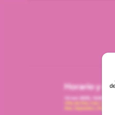
Horario y ub
de
14 nov 2025, 12:00 p. m.
Viña del Mar, Cam. Interna
Mar, Valparaíso, Chile