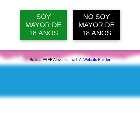
vie, 07 ago, 12:00 p. m.
Ver 22 
SOY
NO SOY
MAYOR DE
MAYOR DE
18 AÑOS
18 AÑOS
Build a FREE AI website with
AI Website Builder