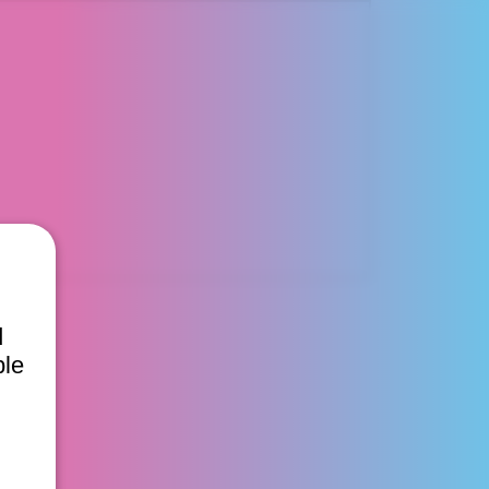
d
ble