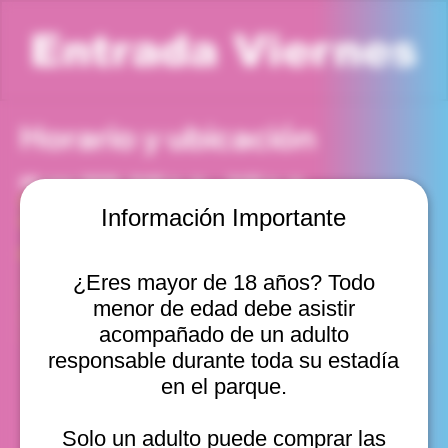
Entrada Viernes
Horario y ubicación
09 ene 2026, 8:00 p. m. – 9:00 p. m.
Viña del Mar, Cam. Internacional 2440, Viña del Mar,
Información Importante
Valparaíso, Chile
Otras fechas
¿Eres mayor de 18 años? Todo
vie, 14 ago, 10:00 a. m.
menor de edad debe asistir
vie, 14 ago, 11:00 a. m.
vie, 14 ago, 12:00 p. m.
acompañado de un adulto
Ver 11
responsable durante toda su estadía
en el parque.
Solo un adulto puede comprar las