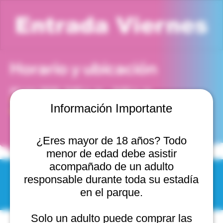
Entrada Viernes
Horario y ubicación
23 ene 2026, 5:00 p. m. – 6:00 p. m.
Viña del Mar, Cam. Internacional 2440, 2541754 Viña
Información Importante
del Mar, Valparaíso, Chile
¿Eres mayor de 18 años? Todo
menor de edad debe asistir
acompañado de un adulto
responsable durante toda su estadía
© 2025 by Scantastic.
en el parque.
Solo un adulto puede comprar las