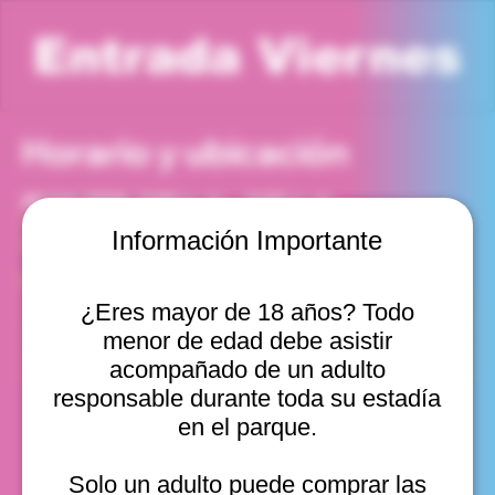
Entrada Viernes
Horario y ubicación
20 feb 2026, 5:00 p. m. – 6:00 p. m.
Viña del Mar, Cam. Internacional 2440, Viña del Mar,
Información Importante
Valparaíso, Chile
Otras fechas
¿Eres mayor de 18 años? Todo
vie, 07 ago, 10:00 a. m.
menor de edad debe asistir
vie, 07 ago, 11:00 a. m.
vie, 07 ago, 12:00 p. m.
acompañado de un adulto
Ver 22
responsable durante toda su estadía
en el parque.
Solo un adulto puede comprar las