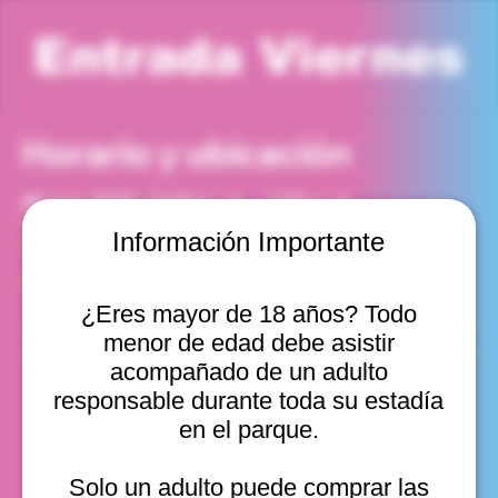
Entrada Viernes
Horario y ubicación
20 mar 2026, 12:00 p. m. – 1:00 p. m.
Viña del Mar, Cam. Internacional 2440, Viña del Mar,
Información Importante
Valparaíso, Chile
Otras fechas
¿Eres mayor de 18 años? Todo
vie, 14 ago, 10:00 a. m.
menor de edad debe asistir
vie, 14 ago, 11:00 a. m.
vie, 14 ago, 12:00 p. m.
acompañado de un adulto
Ver 11
responsable durante toda su estadía
en el parque.
Solo un adulto puede comprar las