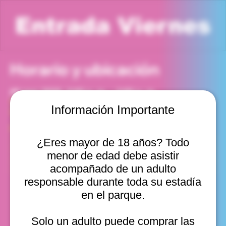
Entrada Viernes
Horario y ubicación
20 mar 2026, 2:00 p. m. – 3:00 p. m.
Viña del Mar, Cam. Internacional 2440, Viña del Mar,
Información Importante
Valparaíso, Chile
Otras fechas
¿Eres mayor de 18 años? Todo
vie, 07 ago, 10:00 a. m.
menor de edad debe asistir
vie, 07 ago, 11:00 a. m.
vie, 07 ago, 12:00 p. m.
acompañado de un adulto
Ver 22
responsable durante toda su estadía
en el parque.
Solo un adulto puede comprar las