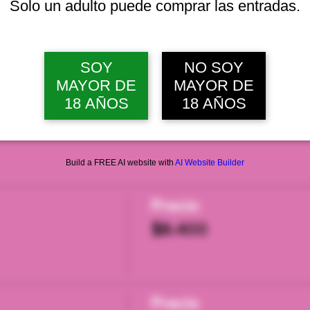
Solo un adulto puede comprar las entradas.
vie, 07 ago, 12:00 p. m.
Ver 22 
SOY
NO SOY
MAYOR DE
MAYOR DE
18 AÑOS
18 AÑOS
Build a FREE AI website with
AI Website Builder
Precio
$8.400
Precio