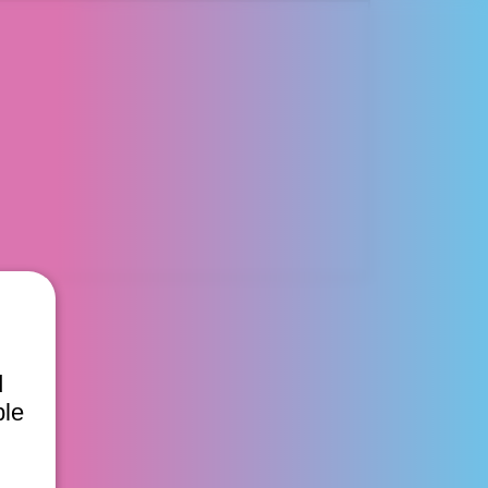
d
ble