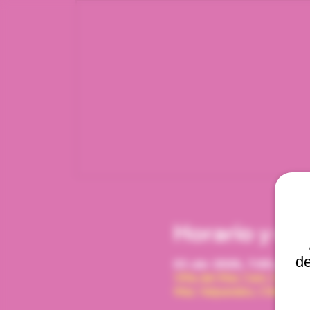
Horario y ub
de
03 abr 2026, 7:00 p. m. 
Viña del Mar, Cam. Interna
Mar, Valparaíso, Chile