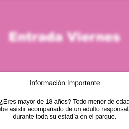
Entrada Viernes
Información Importante
icación
¿Eres mayor de 18 años? Todo menor de eda
be asistir acompañado de un adulto responsa
– 7:32 p. m.
Otras fechas
cional 2440, Viña del
durante toda su estadía en el parque.
vie, 07 ago, 10:00 a. m.
vie, 07 ago, 11:00 a. m.