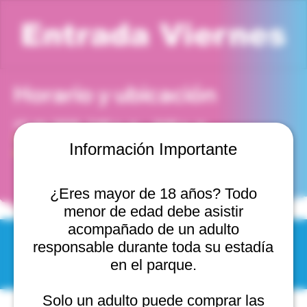
Entrada Viernes
Horario y ubicación
17 abr 2026, 7:00 p. m. – 8:00 p. m.
Viña del Mar, Cam. Internacional 2440, 2541754 Viña
Información Importante
del Mar, Valparaíso, Chile
¿Eres mayor de 18 años? Todo
menor de edad debe asistir
acompañado de un adulto
responsable durante toda su estadía
© 2025 by Scantastic.
en el parque.
Solo un adulto puede comprar las