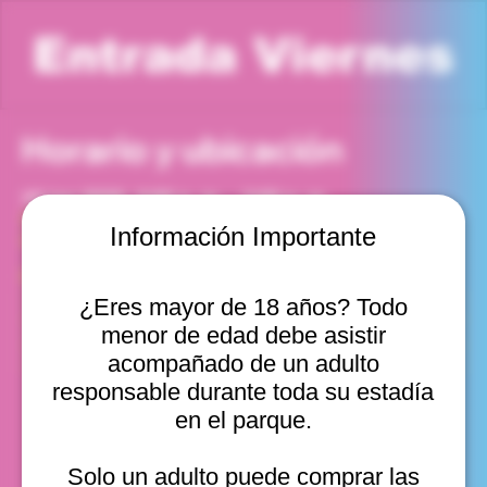
Entrada Viernes
Horario y ubicación
12 jun 2026, 2:00 p. m. – 3:00 p. m.
Viña del Mar, Cam. Internacional 2440, Viña del Mar,
Información Importante
Valparaíso, Chile
Otras fechas
¿Eres mayor de 18 años? Todo
vie, 14 ago, 10:00 a. m.
menor de edad debe asistir
vie, 14 ago, 11:00 a. m.
vie, 14 ago, 12:00 p. m.
acompañado de un adulto
Ver 11
responsable durante toda su estadía
en el parque.
Solo un adulto puede comprar las