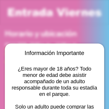
Entrada Viernes
Horario y ubicación
24 jul 2026, 10:00 a. m. – 11:00 a. m.
Viña del Mar, Cam. Internacional 2440, Viña del Mar,
Información Importante
Valparaíso, Chile
Otras fechas
¿Eres mayor de 18 años? Todo
vie, 07 ago, 10:00 a. m.
menor de edad debe asistir
vie, 07 ago, 11:00 a. m.
vie, 07 ago, 12:00 p. m.
acompañado de un adulto
Ver 22
responsable durante toda su estadía
en el parque.
Solo un adulto puede comprar las