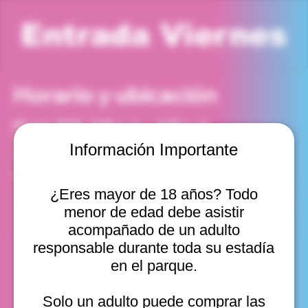
Entrada Viernes
Horario y ubicación
07 ago 2026, 3:00 p. m. – 4:00 p. m.
Viña del Mar, Cam. Internacional 2440, Viña del Mar,
Información Importante
Valparaíso, Chile
Otras fechas
¿Eres mayor de 18 años? Todo
vie, 14 ago, 10:00 a. m.
menor de edad debe asistir
vie, 14 ago, 11:00 a. m.
vie, 14 ago, 12:00 p. m.
acompañado de un adulto
Ver 11
responsable durante toda su estadía
en el parque.
Solo un adulto puede comprar las