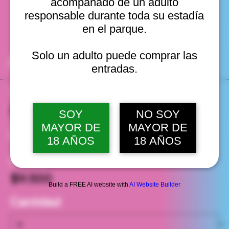
fechas
acompañado de un adulto
responsable durante toda su estadía
en el parque.
Solo un adulto puede comprar las
Entradas
entradas.
Tipo de entrada
Entrada general
SOY
NO SOY
MAYOR DE
MAYOR DE
Leer más
18 AÑOS
18 AÑOS
Precio
$9.500
Build a FREE AI website with
AI Website Builder
Cantidad