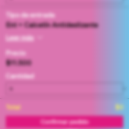
Tipo de entrada
Ent + Calcetín Antideslizante
Leer más
Precio
$11.500
Cantidad
Total
$0
Confirmar pedido