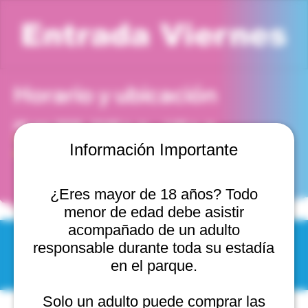
Entrada Viernes
Horario y ubicación
28 ago 2026, 12:00 p. m. – 1:00 p. m.
Viña del Mar, Cam. Internacional 2440, 2541754 Viña
Información Importante
del Mar, Valparaíso, Chile
¿Eres mayor de 18 años? Todo
menor de edad debe asistir
acompañado de un adulto
responsable durante toda su estadía
© 2025 by Scantastic.
en el parque.
Solo un adulto puede comprar las