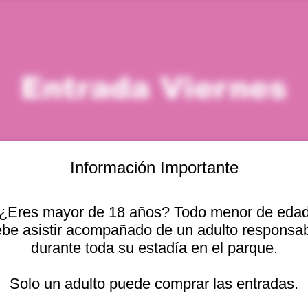
Entrada Viernes
Información Importante
¿Eres mayor de 18 años? Todo menor de eda
icación
be asistir acompañado de un adulto responsa
durante toda su estadía en el parque.
 – 12:00 p. m.
cional 2440, 2541754 Viña del Mar, Valparaíso, Chile
Solo un adulto puede comprar las entradas.