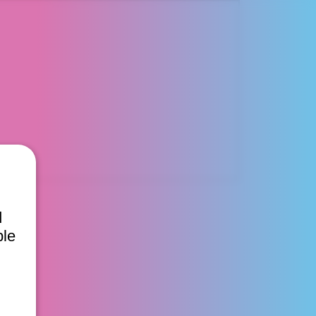
d
ble