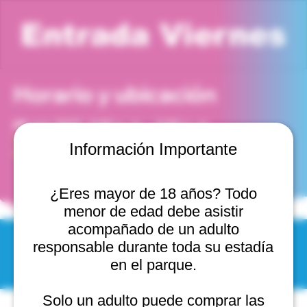
Entrada Viernes
Horario y ubicación
08 ene 2027, 5:00 p. m. – 6:00 p. m.
Viña del Mar, Cam. Internacional 2440, 2541754 Viña
Información Importante
del Mar, Valparaíso, Chile
¿Eres mayor de 18 años? Todo
menor de edad debe asistir
acompañado de un adulto
responsable durante toda su estadía
© 2025 by Scantastic.
en el parque.
Solo un adulto puede comprar las