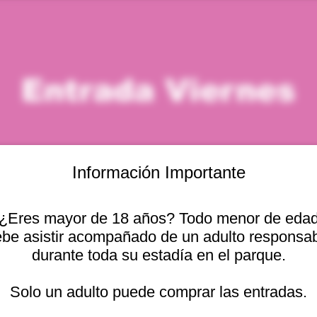
Entrada Viernes
Información Importante
¿Eres mayor de 18 años? Todo menor de eda
icación
be asistir acompañado de un adulto responsa
durante toda su estadía en el parque.
 – 1:00 p. m.
cional 2440, 2541754 Viña del Mar, Valparaíso, Chile
Solo un adulto puede comprar las entradas.