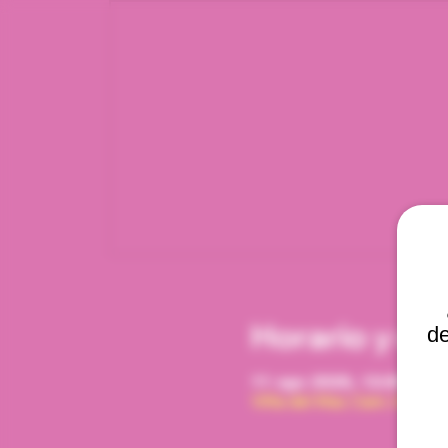
Horario y ub
de
11 ago 2028, 12:00 p. m.
Viña del Mar, Cam. Interna