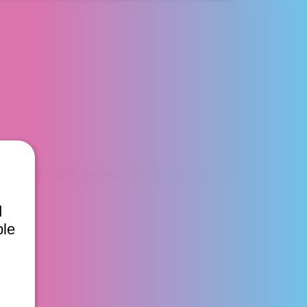
d
ble