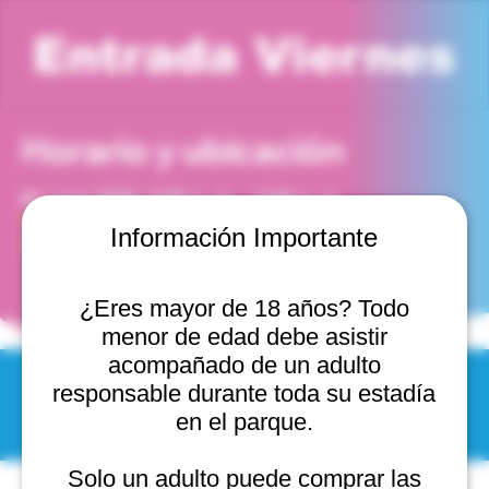
Entrada Viernes
Horario y ubicación
01 sept 2028, 2:00 p. m. – 3:00 p. m.
Viña del Mar, Cam. Internacional 2440, 2541754 Viña
Información Importante
del Mar, Valparaíso, Chile
¿Eres mayor de 18 años? Todo
menor de edad debe asistir
acompañado de un adulto
responsable durante toda su estadía
© 2025 by Scantastic.
en el parque.
Solo un adulto puede comprar las