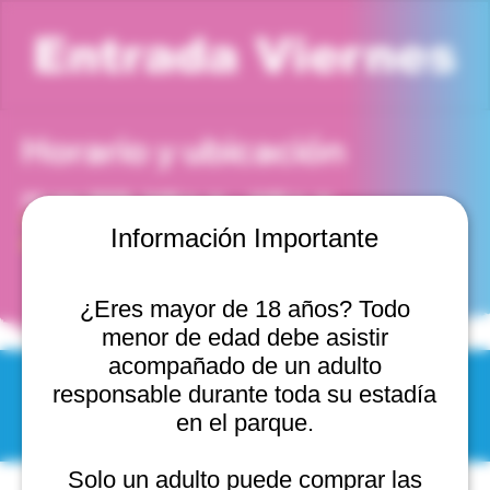
Entrada Viernes
Horario y ubicación
24 ago 2029, 3:00 p. m. – 4:00 p. m.
Viña del Mar, Cam. Internacional 2440, 2541754 Viña
Información Importante
del Mar, Valparaíso, Chile
¿Eres mayor de 18 años? Todo
menor de edad debe asistir
acompañado de un adulto
responsable durante toda su estadía
© 2025 by Scantastic.
en el parque.
Solo un adulto puede comprar las