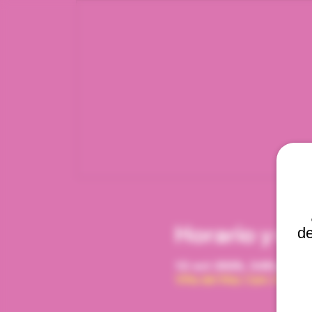
Horario y ub
de
12 oct 2029, 3:00 p. m. 
Viña del Mar, Cam. Interna