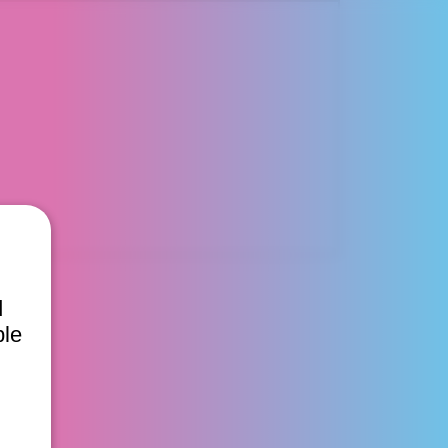
d
ble