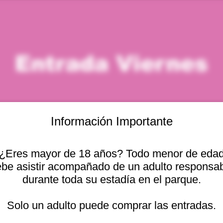
Entrada Viernes
Información Importante
¿Eres mayor de 18 años? Todo menor de eda
icación
be asistir acompañado de un adulto responsa
durante toda su estadía en el parque.
– 4:00 p. m.
cional 2440, 2541754 Viña del Mar, Valparaíso, Chile
Solo un adulto puede comprar las entradas.