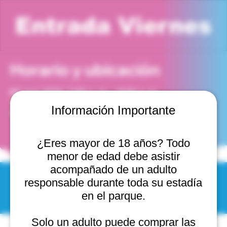
Entrada Viernes
Horario y ubicación
03 may 2030, 7:00 p. m. – 8:00 p. m.
Viña del Mar, Cam. Internacional 2440, 2541754 Viña
Información Importante
del Mar, Valparaíso, Chile
¿Eres mayor de 18 años? Todo
menor de edad debe asistir
acompañado de un adulto
responsable durante toda su estadía
© 2025 by Scantastic.
en el parque.
Solo un adulto puede comprar las