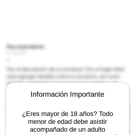
Soy un producto
SKU
SKU:
217537123517253
217537123517253
Precio
$25
Soy la descripción de un producto. Soy el lugar ideal
para agregar detalles sobre tu producto, así como
tamaño, materiales, instrucciones de cuidado y de
limpieza.
Información Importante
Tamaño
¿Eres mayor de 18 años? Todo
menor de edad debe asistir
Color
acompañado de un adulto