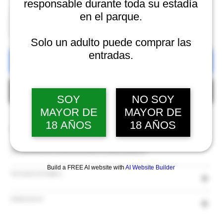
responsable durante toda su estadía
Cantidad
en el parque.
Solo un adulto puede comprar las
entradas.
Agregar al carrito
Realizar compra
SOY
NO SOY
MAYOR DE
MAYOR DE
18 AÑOS
18 AÑOS
INFORMACIÓN DE PRODUCTO
Soy la descripción de un producto. Soy el lugar ideal para agregar detalles sobre tu producto, así como tamaño, materiales, instrucciones de cuidado y de limpieza. Es
también un lugar ideal para destacar por qué este producto es especial y cómo tus clientes se beneficiarían con él.
Build a FREE AI website with
AI Website Builder
POLÍTICA DE DEVOLUCIÓN Y REEMBOLSO
INFORMACIÓN DEL ENVÍO